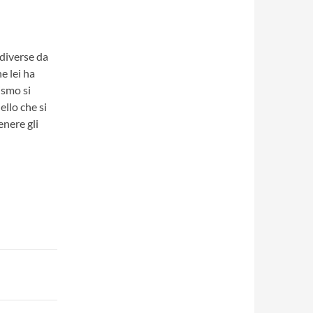
 diverse da
e lei ha
ismo si
llo che si
enere gli