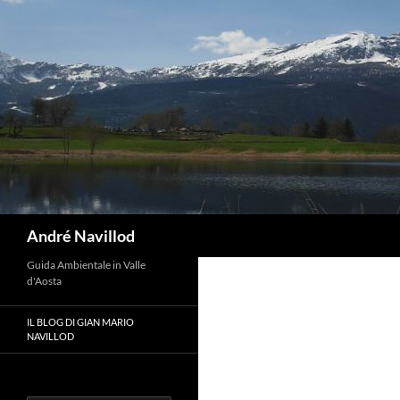
Vai
al
contenuto
Cerca
André Navillod
Guida Ambientale in Valle
d'Aosta
IL BLOG DI GIAN MARIO
NAVILLOD