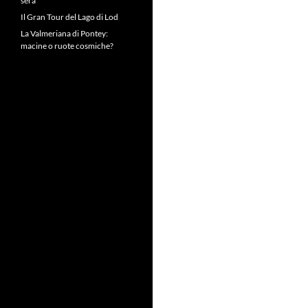
sera
Il Gran Tour del Lago di Lod
La Valmeriana di Pontey:
macine o ruote cosmiche?