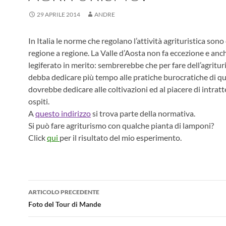
29 APRILE 2014
ANDRE
In Italia le norme che regolano l’attività agrituristica sono
regione a regione. La Valle d’Aosta non fa eccezione e anch
legiferato in merito: sembrerebbe che per fare dell’agritur
debba dedicare più tempo alle pratiche burocratiche di que
dovrebbe dedicare alle coltivazioni ed al piacere di intratt
ospiti.
A
questo indirizzo
si trova parte della normativa.
Si può fare agriturismo con qualche pianta di lamponi?
Click
qui
per il risultato del mio esperimento.
Navigazione
ARTICOLO PRECEDENTE
articolo
Foto del Tour di Mande