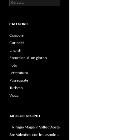
Ricerca
per:
CATEGORIE
Ciaspole
Curiosità
English
Escursioni di un giorno
Foto
Letteratura
Passeggiate
Turismo
Viaggi
ARTICOLI RECENTI
Il Rifugio Magià in Valle d’Aosta
San Valentino con le ciaspole la