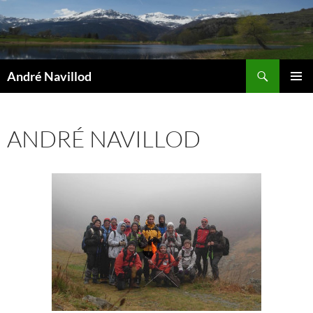
Vai
al
contenuto
Cerca
André Navillod
MENU
PRINCI
ANDRÉ NAVILLOD