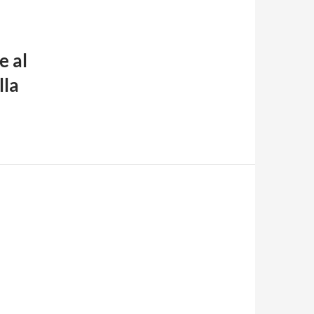
e al
lla