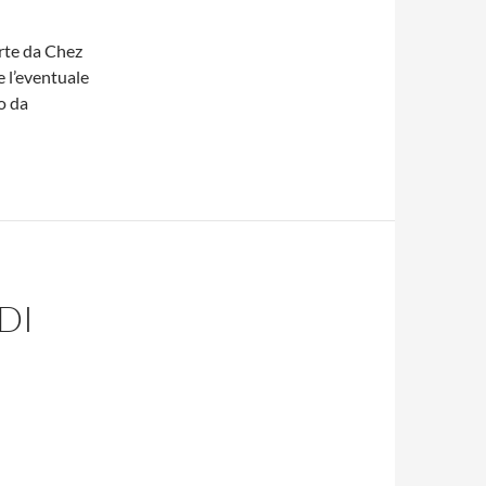
rte da Chez
 l’eventuale
o da
DI