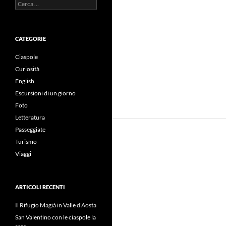
Ricerca
per:
CATEGORIE
Ciaspole
Curiosità
English
Escursioni di un giorno
Foto
Letteratura
Passeggiate
Turismo
Viaggi
ARTICOLI RECENTI
Il Rifugio Magià in Valle d’Aosta
San Valentino con le ciaspole la