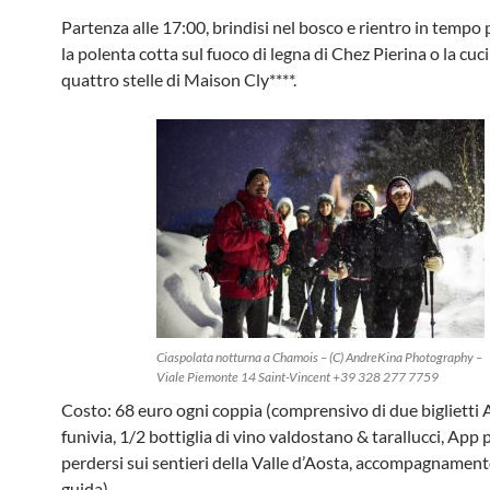
Partenza alle 17:00, brindisi nel bosco e rientro in tempo 
la polenta cotta sul fuoco di legna di Chez Pierina o la cuc
quattro stelle di Maison Cly****.
Ciaspolata notturna a Chamois – (C) AndreKina Photography –
Viale Piemonte 14 Saint-Vincent +39 328 277 7759
Costo: 68 euro ogni coppia (comprensivo di due biglietti 
funivia, 1/2 bottiglia di vino valdostano & tarallucci, App
perdersi sui sentieri della Valle d’Aosta, accompagnament
guida)