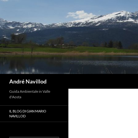
Vai
al
contenuto
Cerca
André Navillod
Guida Ambientale in Valle
d'Aosta
IL BLOG DI GIAN MARIO
NAVILLOD