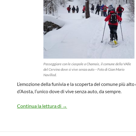
Passeggiare con le ciaspole a Chamois, il comune della VAlle
del Cervino dove si vive senza auto – Foto di Gian Mario
Navillod.
L’emozione della funivia e la scoperta del comune più alto 
d’Aosta, l’unico dove di vive senza auto, da sempre.
Il Gran Tour del Lago di Lod
Continua la lettura di
→