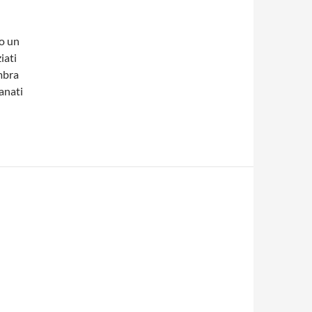
o un
iati
mbra
ranati