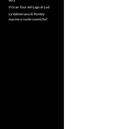
sera
Il Gran Tour del Lago di Lod
La Valmeriana di Pontey:
macine o ruote cosmiche?