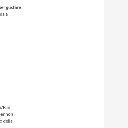
per gustare
ina a
A/R in
 per non
o della