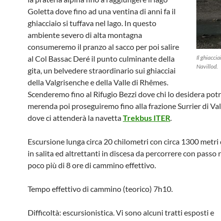
Goletta dove fino ad una ventina di anni fa il
ghiacciaio si tuffava nel lago. In questo
ambiente severo di alta montagna
consumeremo il pranzo al sacco per poi salire
al Col Bassac Deré il punto culminante della
Il ghiacci
Navillod.
gita, un belvedere straordinario sui ghiacciai
della Valgrisenche e della Valle di Rhêmes.
Scenderemo fino al Rifugio Bezzi dove chi lo desidera potr
merenda poi proseguiremo fino alla frazione Surrier di Va
dove ci attenderà la navetta
Trekbus ITER
.
Escursione lunga circa 20 chilometri con circa 1300 metri d
in salita ed altrettanti in discesa da percorrere con passo 
poco più di 8 ore di cammino effettivo.
Tempo effettivo di cammino (teorico) 7h10.
Difficoltà: escursionistica. Vi sono alcuni tratti esposti e