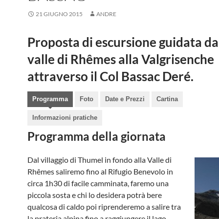
21 GIUGNO 2015
ANDRE
Proposta di escursione guidata da
valle di Rhêmes alla Valgrisenche
attraverso il Col Bassac Deré.
Programma
Foto
Date e Prezzi
Cartina
Informazioni pratiche
Programma della giornata
Dal villaggio di Thumel in fondo alla Valle di
Rhêmes saliremo fino al Rifugio Benevolo in
circa 1h30 di facile camminata, faremo una
piccola sosta e chi lo desidera potrà bere
qualcosa di caldo poi riprenderemo a salire tra
la prateria alpina fino a raggiungere il lago