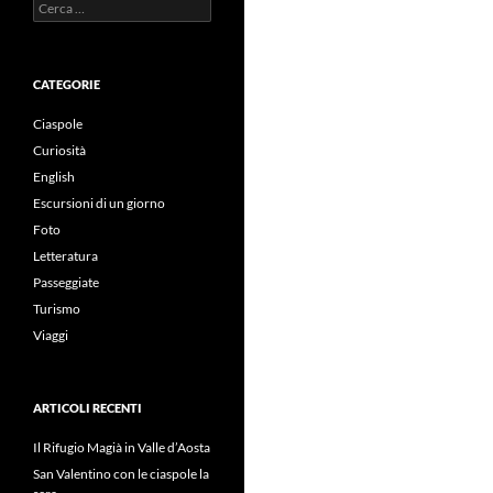
Ricerca
per:
CATEGORIE
Ciaspole
Curiosità
English
Escursioni di un giorno
Foto
Letteratura
Passeggiate
Turismo
Viaggi
ARTICOLI RECENTI
Il Rifugio Magià in Valle d’Aosta
San Valentino con le ciaspole la