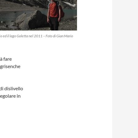
aio ed il lago Goletta nel 2011 – Foto di Gian Mario
à fare
lgrisenche
i dislivello
regolare in