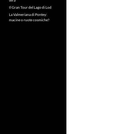
sera
Il Gran Tour del Lago di Lod
La Valmeriana di Pontey:
macine o ruote cosmiche?