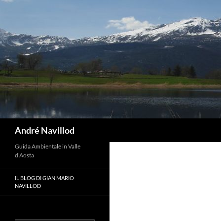
Vai
al
contenuto
Cerca
André Navillod
Guida Ambientale in Valle
d'Aosta
IL BLOG DI GIAN MARIO
NAVILLOD