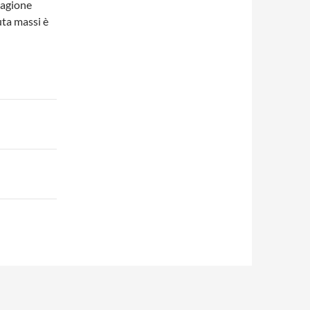
tagione
duta massi è