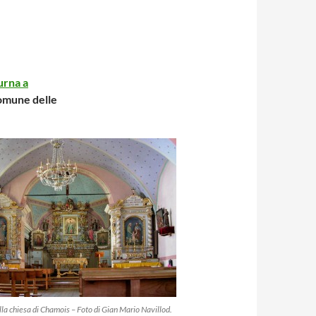
urna a
 comune delle
lla chiesa di Chamois – Foto di Gian Mario Navillod.