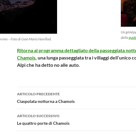
Un génépy 
della
guid
vino – Foto di Gian Mario Navillod.
Ritorna al programma dettagliato della passeggiata nott
Chamois
, una lunga passeggiata tra i villaggi dell’unico
Alpi che ha detto no alle auto.
Navigazione
ARTICOLO PRECEDENTE
articolo
Ciaspolata notturna a Chamois
ARTICOLO SUCCESSIVO
Le quattro porte di Chamois