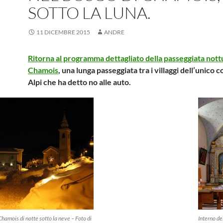
SOTTO LA LUNA.
11 DICEMBRE 2015
ANDRE
Ritorna al programma dettagliato della passeggiata nott
Chamois
, una lunga passeggiata tra i villaggi dell’unico
Alpi che ha detto no alle auto.
Chamois di notte sotto la neve – Foto di
Interno de