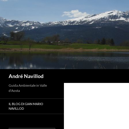
Vai
al
contenuto
Cerca
André Navillod
Guida Ambientale in Valle
d'Aosta
IL BLOG DI GIAN MARIO
NAVILLOD