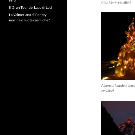
sera
Gian Mario Navillod.
Il Gran Tour del Lago di Lod
La Valmeriana di Pontey:
macine o ruote cosmiche?
Albero di Natale e chie
Navillod.