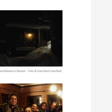
d d’Antan a Chamois – Foto di Gian Mario Navillod.