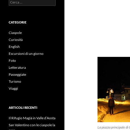
Ricerca
per:
CATEGORIE
Ciaspole
Curiosità
English
Escursioni di un giorno
Foto
Letteratura
Passeggiate
Turismo
Viaggi
ARTICOLI RECENTI
Il Rifugio Magià in Valle d’Aosta
San Valentino con le ciaspole la
La piazza principale di 