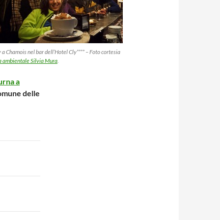
a Chamois nel bar dell’Hotel Cly**** – Foto cortesia
a ambientale Silvia Mura
.
urna a
 comune delle