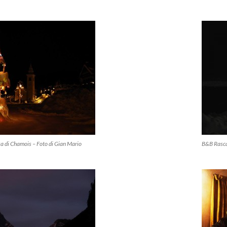
sa di Chamois – Foto di Gian Mario
B&B Rascar