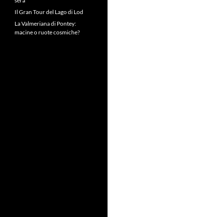
sera
Il Gran Tour del Lago di Lod
La Valmeriana di Pontey:
macine o ruote cosmiche?