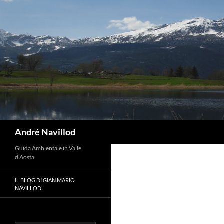
Vai
al
contenuto
Cerca
André Navillod
Guida Ambientale in Valle
d'Aosta
IL BLOG DI GIAN MARIO
NAVILLOD