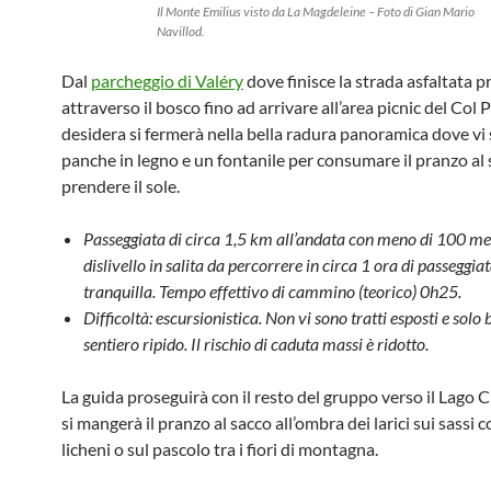
Il Monte Emilius visto da La Magdeleine – Foto di Gian Mario
Navillod.
Dal
parcheggio di Valéry
dove finisce la strada asfaltata 
attraverso il bosco fino ad arrivare all’area picnic del Col P
desidera si fermerà nella bella radura panoramica dove vi 
panche in legno e un fontanile per consumare il pranzo al 
prendere il sole.
Passeggiata di circa 1,5 km all’andata con meno di 100 met
dislivello in salita da percorrere in circa 1 ora di passeggiat
tranquilla. Tempo effettivo di cammino (teorico) 0h25.
Difficoltà: escursionistica. Non vi sono tratti esposti e solo b
sentiero ripido. Il rischio di caduta massi è ridotto.
La guida proseguirà con il resto del gruppo verso il Lago
si mangerà il pranzo al sacco all’ombra dei larici sui sassi c
licheni o sul pascolo tra i fiori di montagna.