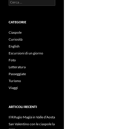
Ricerca
per:
CATEGORIE
Ciaspole
Curiosità
English
Escursioni di un giorno
Foto
Letteratura
Passeggiate
Turismo
Viaggi
ARTICOLI RECENTI
Il Rifugio Magià in Valle d’Aosta
San Valentino con le ciaspole la