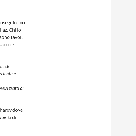
proseguiremo
ilaz. Chi lo
sono tavoli,
sacco e
ri di
a lenta e
revi tratti di
 Charey dove
operti di