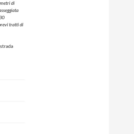
metri di
passeggiata
h30
revi tratti di
 strada