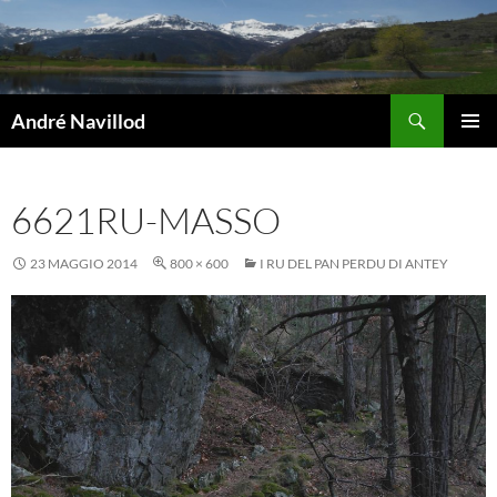
Vai
al
contenuto
Cerca
André Navillod
MENU
PRINCI
6621RU-MASSO
23 MAGGIO 2014
800 × 600
I RU DEL PAN PERDU DI ANTEY