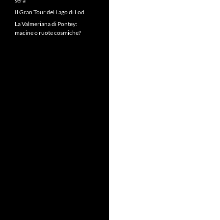
sera
Il Gran Tour del Lago di Lod
La Valmeriana di Pontey:
macine o ruote cosmiche?