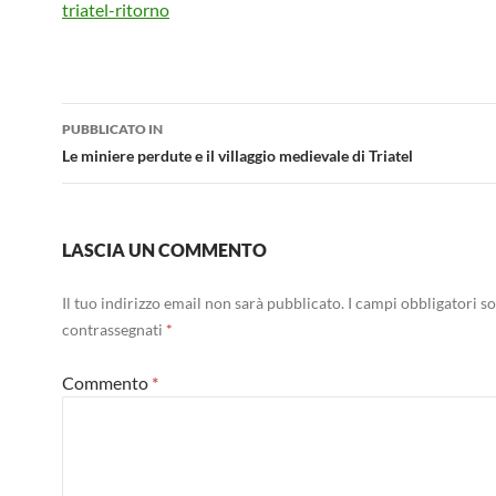
triatel-ritorno
Navigazione
PUBBLICATO IN
articolo
Le miniere perdute e il villaggio medievale di Triatel
LASCIA UN COMMENTO
Il tuo indirizzo email non sarà pubblicato.
I campi obbligatori s
contrassegnati
*
Commento
*