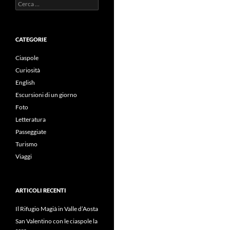
Ricerca
per:
CATEGORIE
Ciaspole
Curiosità
English
Escursioni di un giorno
Foto
Letteratura
Passeggiate
Turismo
Viaggi
ARTICOLI RECENTI
Il Rifugio Magià in Valle d’Aosta
San Valentino con le ciaspole la