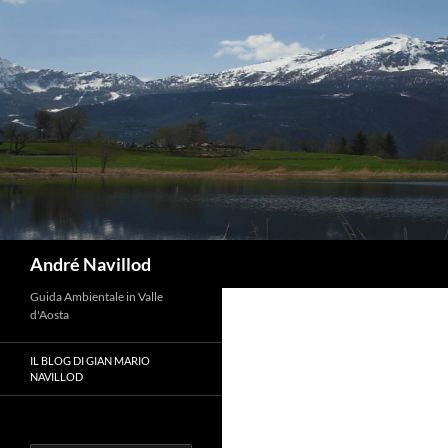
Vai
al
contenuto
Cerca
André Navillod
Guida Ambientale in Valle
d'Aosta
IL BLOG DI GIAN MARIO
NAVILLOD