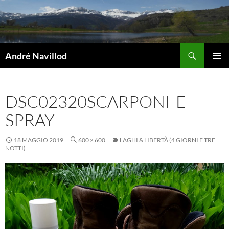
Vai
al
contenuto
Cerca
André Navillod
MENU
PRINCI
DSC02320SCARPONI-E-
SPRAY
18 MAGGIO 2019
600 × 600
LAGHI & LIBERTÀ (4 GIORNI E TRE
NOTTI)