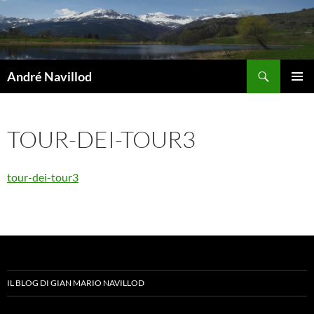
Vai
al
contenuto
Cerca
André Navillod
MENU
PRINCI
TOUR-DEI-TOUR3
tour-dei-tour3
IL BLOG DI GIAN MARIO NAVILLOD