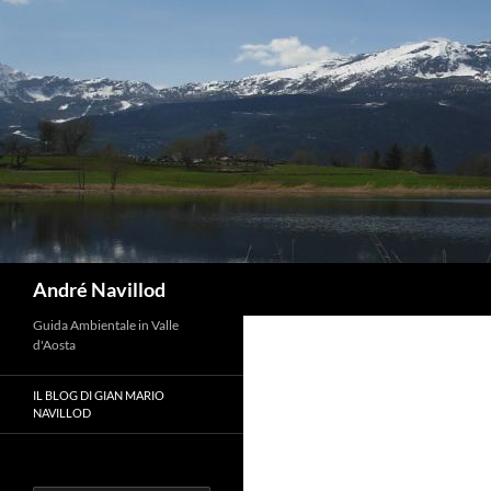
Vai
al
contenuto
Cerca
André Navillod
Guida Ambientale in Valle
d'Aosta
IL BLOG DI GIAN MARIO
NAVILLOD