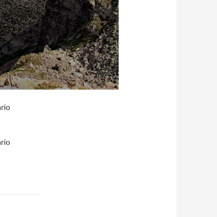
ario
ario