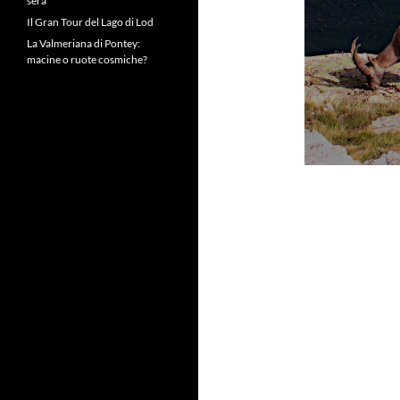
sera
Il Gran Tour del Lago di Lod
La Valmeriana di Pontey:
macine o ruote cosmiche?