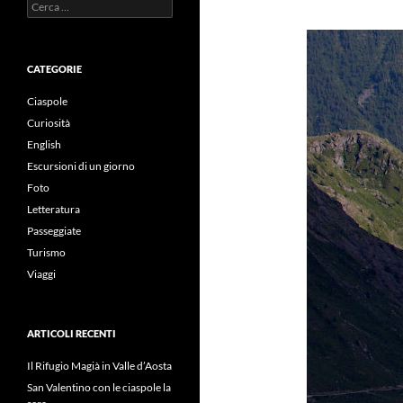
Ricerca
per:
CATEGORIE
Ciaspole
Curiosità
English
Escursioni di un giorno
Foto
Letteratura
Passeggiate
Turismo
Viaggi
ARTICOLI RECENTI
Il Rifugio Magià in Valle d’Aosta
San Valentino con le ciaspole la