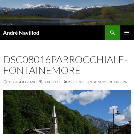
Vai
al
contenuto
Cerca
André Navillod
MENU
PRINCI
DSC08016PARROCCHIALE-
FONTAINEMORE
12 LUGLIO 2020
800 × 600
2 GIORNI FONTAINEMORE-OROPA