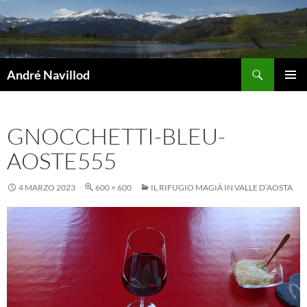
Vai
al
contenuto
Cerca
André Navillod
MENU
PRINCI
GNOCCHETTI-BLEU-
AOSTE555
4 MARZO 2023
600 × 600
IL RIFUGIO MAGIÀ IN VALLE D’AOSTA