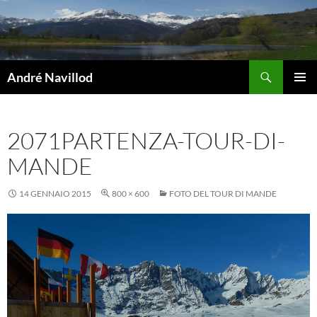
Vai
al
contenuto
Cerca
André Navillod
MENU
PRINCI
2071PARTENZA-TOUR-DI-
MANDE
14 GENNAIO 2015
800 × 600
FOTO DEL TOUR DI MANDE