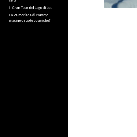
sera
Il Gran Tour del Lago di Lod
La Valmeriana di Pontey:
macine o ruote cosmiche?