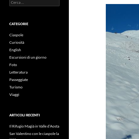
Ricerca
per:
CATEGORIE
Ciaspole
Curiosità
English
Escursioni di un giorno
Foto
Letteratura
Passeggiate
Turismo
Viaggi
ARTICOLI RECENTI
Il Rifugio Magià in Valle d’Aosta
San Valentino con le ciaspole la