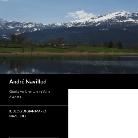
Vai
al
contenuto
Cerca
André Navillod
Guida Ambientale in Valle
d'Aosta
IL BLOG DI GIAN MARIO
NAVILLOD