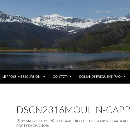
LE PROSSIME ESCURSIONI
CONTATTI
DOMANDE FREQUENTI (FAQ)
DSCN2316MOULIN-CAPP
15 MARZO 2015
800 × 460
FOTO DELLA PASSEGGIATA AL
PORTE DI CHAMOIS