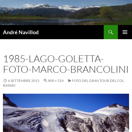
Vai
al
contenuto
Cerca
André Navillod
MENU
PRINCI
1985-LAGO-GOLETTA-
FOTO-MARCO-BRANCOLINI
6 SETTEMBRE 2015
800 × 524
FOTO DEL GRAN TOUR DEL COL
BASSAC